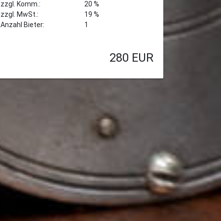
zzgl. Komm.:
20 %
zzgl. MwSt.:
19 %
Anzahl Bieter:
1
280
EUR