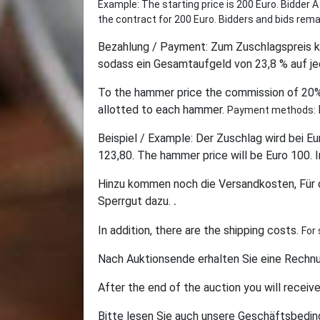
Example: The starting price is 200 Euro. Bidder A 
the contract for 200 Euro. Bidders and bids re
Bezahlung / Payment: Zum Zuschlagspreis k
sodass ein Gesamtaufgeld von 23,8 % auf je
To the hammer price the commission of 20% 
allotted to each hammer.
Payment methods:
Beispiel / Example: Der Zuschlag wird bei 
123,80. The hammer price will be Euro 100. 
Hinzu kommen noch die Versandkosten, Für d
Sperrgut dazu.
.
I
n addition, there are the shipping costs.
For 
Nach Auktionsende erhalten Sie eine Rechnun
After the end of the auction you will receiv
Bitte lesen Sie auch unsere Geschäftsbedi