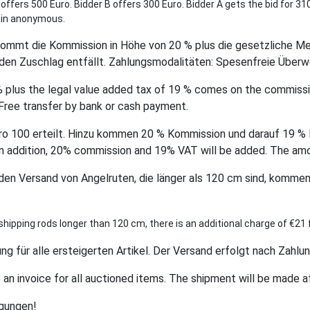
offers 500 Euro. Bidder B offers 300 Euro. Bidder A gets the bid for 310 
main anonymous.
ommt die Kommission in Höhe von 20 % plus die gesetzliche M
den Zuschlag entfällt. Zahlungsmodalitäten: Spesenfreie Überw
plus the legal value added tax of 19 % comes on the commissio
Free transfer by bank or cash payment.
Euro 100 erteilt. Hinzu kommen 20 % Kommission und darauf 19 %
In addition, 20% commission and 19% VAT will be added. The amou
en Versand von Angelruten, die länger als 120 cm sind, kommen
shipping rods longer than 120 cm, there is an additional charge of €21 
g für alle ersteigerten Artikel. Der Versand erfolgt nach Zahlu
e an invoice for all auctioned items. The shipment will be made 
ngungen!