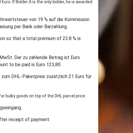
Euro. If Bidder A is the only bidder, he is awarded
ehrwertsteuer von 19 % auf die Kommission
eisung per Bank oder Barzahlung.
n so that a total premium of 23.8 % is
 MwSt. Der zu zahlende Betrag ist Euro
nt to be paid is Euro 123,80.
 zum DHL-Paketpreis zusätzlich 21 Euro für
for bulky goods on top of the DHL parcel price.
ngseingang.
after receipt of payment.