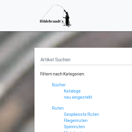
Filtern nach Kategorien:
Bücher
Kataloge
neu eingestellt
Ruten
Gespliesste Ruten
Fliegenruten
Spinnruten