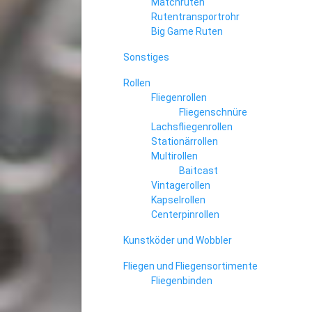
Matchruten
Rutentransportrohr
Big Game Ruten
Sonstiges
Rollen
Fliegenrollen
Fliegenschnüre
Lachsfliegenrollen
Stationärrollen
Multirollen
Baitcast
Vintagerollen
Kapselrollen
Centerpinrollen
Kunstköder und Wobbler
Fliegen und Fliegensortimente
Fliegenbinden