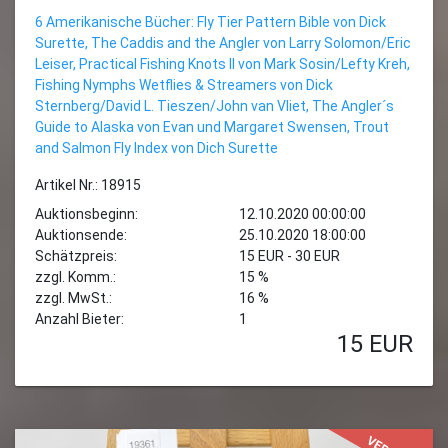
6 Amerikanische Bücher: Fly Tier Pattern Bible von Dick
Surette, The Caddis and the Angler von Larry Solomon/Eric
Leiser, Practical Fishing Knots II von Mark Sosin/Lefty Kreh,
Fishing Nymphs Wetflies & Streamers von Dick
Sternberg/David L. Tieszen/John van Vliet, The Angler´s
Guide to Alaska von Evan und Margaret Swensen, Trout
and Salmon Fly Index von Dich Surette
Artikel Nr.: 18915
Auktionsbeginn:
12.10.2020 00:00:00
Auktionsende:
25.10.2020 18:00:00
Schätzpreis:
15 EUR - 30 EUR
zzgl. Komm.:
15 %
zzgl. MwSt.:
16 %
Anzahl Bieter:
1
15
EUR