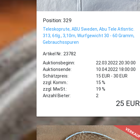
Position: 329
Teleskoprute, ABU Sweden, Abu Tele Atlsntic.
313, 6tlg., 3,10m, Wurfgewicht 30 - 60 Gramm,
Gebrauchsspuren
Artikel Nr.: 23782
Auktionsbeginn:
22.03.2022 20:30:00
Auktionsende:
10.04.2022 18:00:00
Schätzpreis:
15 EUR - 30 EUR
zzgl. Komm.:
15 %
zzgl. MwSt.:
19 %
Anzahl Bieter:
2
25
EUR
VERKAU