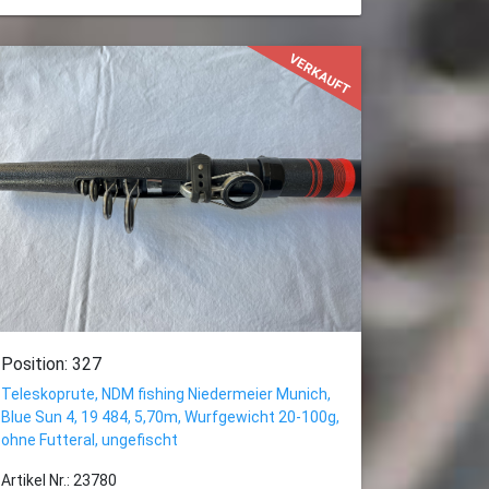
VERKAUFT
Position: 327
Teleskoprute, NDM fishing Niedermeier Munich,
Blue Sun 4, 19 484, 5,70m, Wurfgewicht 20-100g,
ohne Futteral, ungefischt
Artikel Nr.: 23780