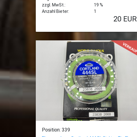
zzgl. MwSt.:
19 %
Anzahl Bieter:
1
20
EUR
VERKAU
Position: 339