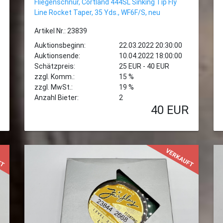
Fliegenschnur, Cortland 444SL Sinking Tip Fly
Line Rocket Taper, 35 Yds., WF6F/S, neu
Artikel Nr.: 23839
Auktionsbeginn:
22.03.2022 20:30:00
Auktionsende:
10.04.2022 18:00:00
Schätzpreis:
25 EUR - 40 EUR
zzgl. Komm.:
15 %
zzgl. MwSt.:
19 %
Anzahl Bieter:
2
40
EUR
FT
VERKAUFT