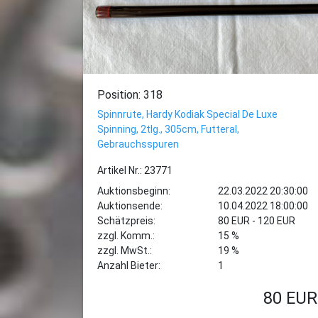
Position: 318
Spinnrute, Hardy Kodiak Special De Luxe
Spinning, 2tlg., 305cm, Futteral,
Gebrauchsspuren
Artikel Nr.: 23771
Auktionsbeginn:
22.03.2022 20:30:00
Auktionsende:
10.04.2022 18:00:00
Schätzpreis:
80 EUR - 120 EUR
zzgl. Komm.:
15 %
zzgl. MwSt.:
19 %
Anzahl Bieter:
1
80
EUR