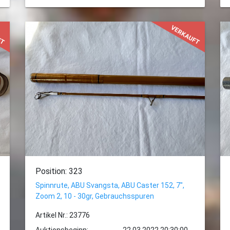
FT
VERKAUFT
Position: 323
Spinnrute, ABU Svangsta, ABU Caster 152, 7",
Zoom 2, 10 - 30gr, Gebrauchsspuren
Artikel Nr.: 23776