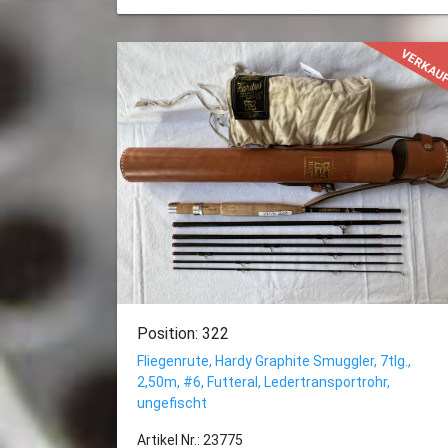
VERKAU
Position: 322
Fliegenrute, Hardy Graphite Smuggler, 7tlg.,
2,50m, #6, Futteral, Ledertransportrohr,
ungefischt
Artikel Nr.: 23775