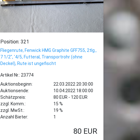
Position: 321
Fliegenrute, Fenwick HMG Graphite GFF755, 2tlg.,
7 1/2", '4/5, Futteral, Transportrohr (ohne
Deckel), Rute ist ungefischt
Artikel Nr.: 23774
Auktionsbeginn:
22.03.2022 20:30:00
Auktionsende:
10.04.2022 18:00:00
Schätzpreis:
80 EUR - 120 EUR
zzgl. Komm.:
15 %
zzgl. MwSt.:
19 %
Anzahl Bieter:
1
80
EUR