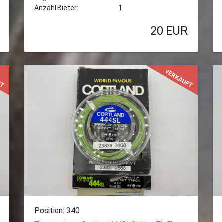
Anzahl Bieter:
1
20
EUR
FT
VERKAUFT
Position: 340