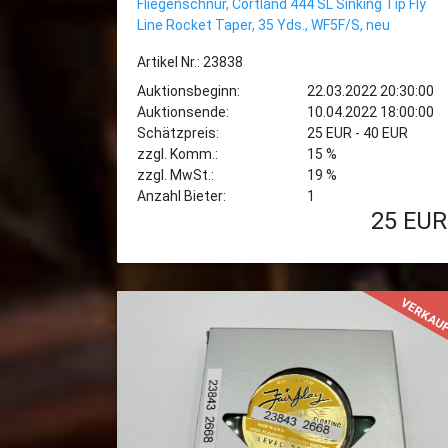
Fliegenschnur, Cortland 444 SL Sinking Tip Fly
Line Rocket Taper, 35 Yds., WF5F/S, neu
Artikel Nr.: 23838
Auktionsbeginn:
22.03.2022 20:30:00
Auktionsende:
10.04.2022 18:00:00
Schätzpreis:
25 EUR - 40 EUR
zzgl. Komm.:
15 %
zzgl. MwSt.:
19 %
Anzahl Bieter:
1
25
EUR
VERKAU