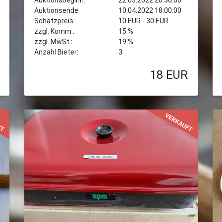
Auktionsbeginn:
22.03.2022 20:30:00
Auktionsende:
10.04.2022 18:00:00
Schätzpreis:
10 EUR - 30 EUR
zzgl. Komm.:
15 %
zzgl. MwSt.:
19 %
Anzahl Bieter:
3
18
EUR
FT
VERKAUFT