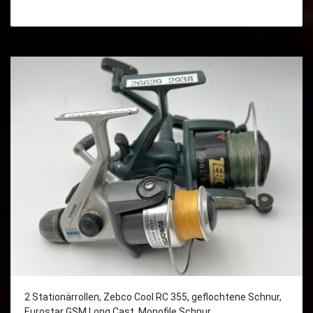
2 Stationärrollen, Zebco Cool RC 355, geflochtene Schnur,
Eurostar GSM Long Cast, Monofile Schnur,