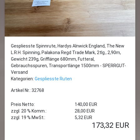
Gespliesste Spinnrute, Hardys Alnwick England, The New
L.R.H. Spinning, Palakona Regd Trade Mark, 2tlg., 2,90m,
Gewicht 239g, Grifflänge 680mm, Futteral,
Gebrauchsspuren, Transportlänge 1500mm - SPERRGUT-
Versand
Kategorien:
Gespliesste Ruten
Artikel Nr.: 32768
Preis Netto:
140,00 EUR
zzgl. 20 % Komm.:
28,00 EUR
zzgl. 19 % MwSt.:
5,32 EUR
173,32
EUR