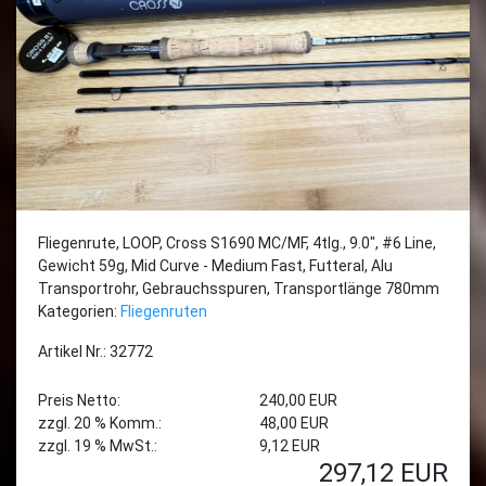
Fliegenrute, LOOP, Cross S1690 MC/MF, 4tlg., 9.0", #6 Line,
Gewicht 59g, Mid Curve - Medium Fast, Futteral, Alu
Transportrohr, Gebrauchsspuren, Transportlänge 780mm
Kategorien:
Fliegenruten
Artikel Nr.: 32772
Preis Netto:
240,00 EUR
zzgl. 20 % Komm.:
48,00 EUR
zzgl. 19 % MwSt.:
9,12 EUR
297,12
EUR