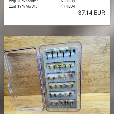
zzgl. 20 % Komm.:
6,00 EUR
zzgl. 19 % MwSt.:
1,14 EUR
37,14
EUR